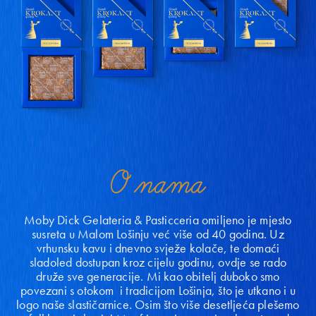
O nama
Moby Dick Gelateria & Pasticceria omiljeno je mjesto
susreta u Malom Lošinju već više od 40 godina. Uz
vrhunsku kavu i dnevno svježe kolače, te domaći
sladoled dostupan kroz cijelu godinu, ovdje se rado
druže sve generacije. Mi kao obitelj duboko smo
povezani s otokom i tradicijom Lošinja, što je utkano i u
logo naše slastičarnice. Osim što više desetljeća plešemo