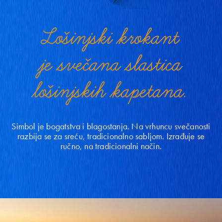
Lošinjski krokant
je svečana slastica
lošinjskih kapetana.
Simbol je bogatstva i blagostanja. Na vrhuncu svečanosti
razbija se za sreću, tradicionalno sabljom. Izrađuje se
ručno, na tradicionalni način.