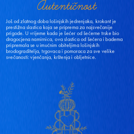
A
utentičnost
Još od zlatnog doba lošinjskih jedrenjaka, krokant je
prestižna slastica koja se priprema za najsvečanije
prigode. U vrijeme kada je šećer od šećerne trske bio
dragocjena namirnica, ova slastica od šećera i badema
pripremala se u imućnim obiteljima lošinjskih
brodograditelja, trgovaca i pomoraca za sve velike
svečanosti: vjenčanja, krštenja i obljetnice.