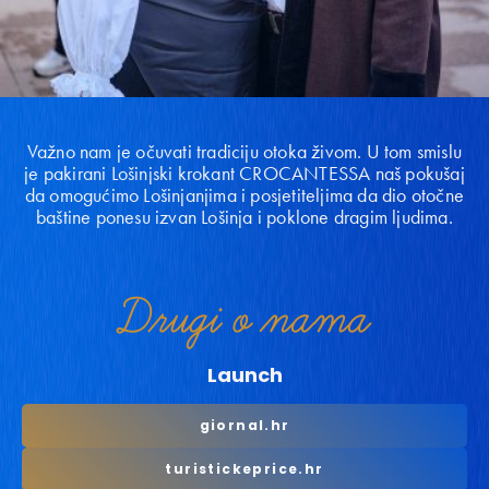
Važno nam je očuvati tradiciju otoka živom. U tom smislu
je pakirani Lošinjski krokant CROCANTESSA naš pokušaj
da omogućimo Lošinjanjima i posjetiteljima da dio otočne
baštine ponesu izvan Lošinja i poklone dragim ljudima.
Drugi
o nama
Launch
giornal.hr
turistickeprice.hr