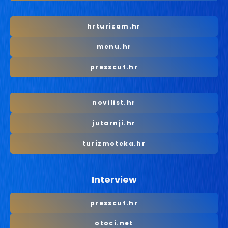
hrturizam.hr
menu.hr
presscut.hr
novilist.hr
jutarnji.hr
turizmoteka.hr
Interview
presscut.hr
otoci.net