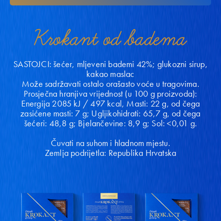
Krokant od badema
SASTOJCI: šećer, mljeveni bademi 42%; glukozni sirup,
kakao maslac
Može sadržavati ostalo orašasto voće u tragovima.
Prosječna hranjiva vrijednost (u 100 g proizvoda):
Energija 2085 kJ / 497 kcal, Masti: 22 g, od čega
zasićene masti: 7 g; Ugljikohidrati: 65,7 g, od čega
šećeri: 48,8 g; Bjelančevine: 8,9 g; Sol: <0,01 g.
Čuvati na suhom i hladnom mjestu.
Zemlja podrijetla: Republika Hrvatska