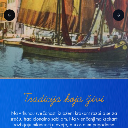
Tradicija koja živi
Na vrhuncu svečanosti izloženi krokant razbija se za
sreću, tradicionalno sabljom. Na vjenčanjima krokant
razbijaju mladenci u dvoje, a u ostalim prigodama