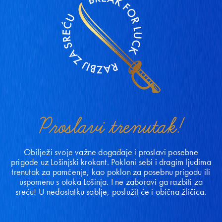
Proslavi trenutak!
Obilježi svoje važne događaje i proslavi posebne
prigode uz Lošinjski krokant. Pokloni sebi i dragim ljudima
trenutak za pamćenje, kao poklon za posebnu prigodu ili
uspomenu s otoka Lošinja. I ne zaboravi ga razbiti za
sreću! U nedostatku sablje, poslužit će i obična žličica.