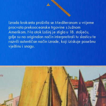
Izrada krokanta proširila se Mediteranom u vrijeme
procvata prekooceanske trgovine s Južnom
Amerikom. Na otok Lošinj je stigla u 18. stoljeću,
gdje su na originalan način interpretirali tu slasticu te
razvili autentičan način izrade, koji iziskuje posebnu
vještinu i snagu.