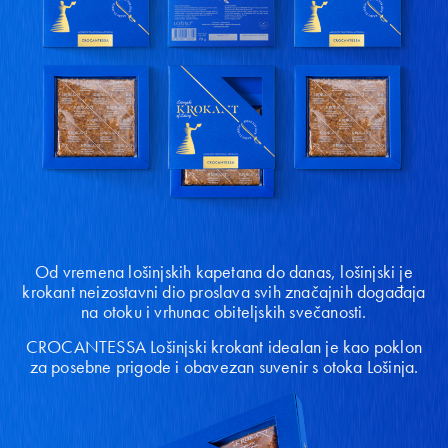
Od vremena lošinjskih kapetana do danas, lošinjski je
krokant neizostavni dio proslava svih značajnih događaja
na otoku i vrhunac obiteljskih svečanosti.
CROCANTESSA Lošinjski krokant idealan je kao poklon
za posebne prigode i obavezan suvenir s otoka Lošinja.