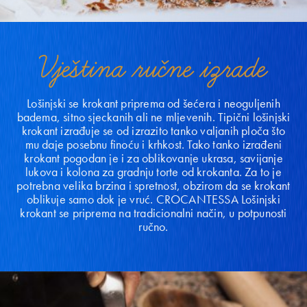
Vještina ručne izrade
Lošinjski se krokant priprema od šećera i neoguljenih
badema, sitno sjeckanih ali ne mljevenih. Tipični lošinjski
krokant izrađuje se od izrazito tanko valjanih ploča što
mu daje posebnu finoću i krhkost. Tako tanko izrađeni
krokant pogodan je i za oblikovanje ukrasa, savijanje
lukova i kolona za gradnju torte od krokanta. Za to je
potrebna velika brzina i spretnost, obzirom da se krokant
oblikuje samo dok je vruć. CROCANTESSA Lošinjski
krokant se priprema na tradicionalni način, u potpunosti
ručno.